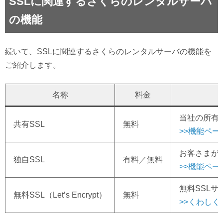
SSLに関連するさくらのレンタルサーバ
の機能
続いて、SSLに関連するさくらのレンタルサーバの機能を
ご紹介します。
名称
料金
当社の所有
共有SSL
無料
>>機能ペ
お客さまが
独自SSL
有料／無料
>>機能ペ
無料SSLサ
無料SSL（Let’s Encrypt）
無料
>>くわしく