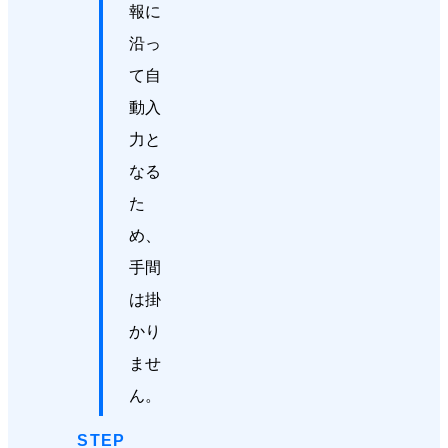
報に
沿っ
て自
動入
力と
なる
た
め、
手間
は掛
かり
ませ
ん。
STEP