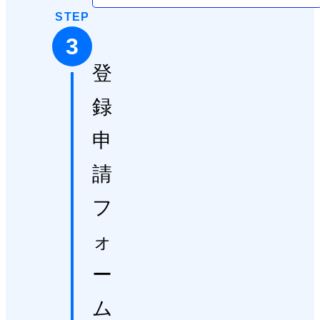
STEP
3
登
録
申
請
フ
ォ
ー
ム