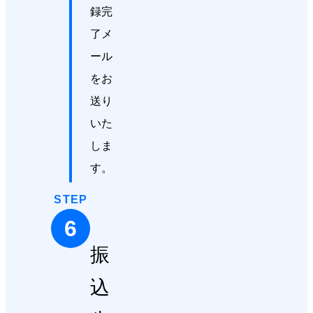
録完
了メ
ール
をお
送り
いた
しま
す。
STEP
6
振
込