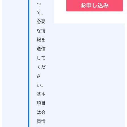
っ
て、
必要
な情
報を
送信
して
くだ
さ
い。
基本
項目
は会
員情