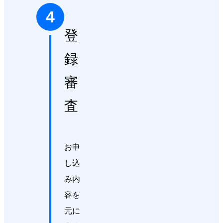
4
登
録
審
査
お申
し込
み内
容を
元に