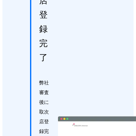
店
登
録
完
了
弊社
審査
後に
取次
店登
録完