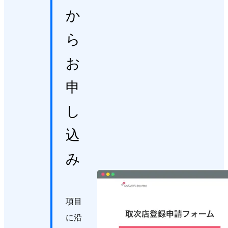
か
ら
お
申
し
込
み
項目
に沿