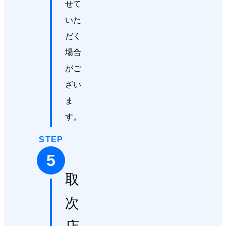
せて
いた
だく
場合
がご
ざい
ま
す。
STEP
5
取
次