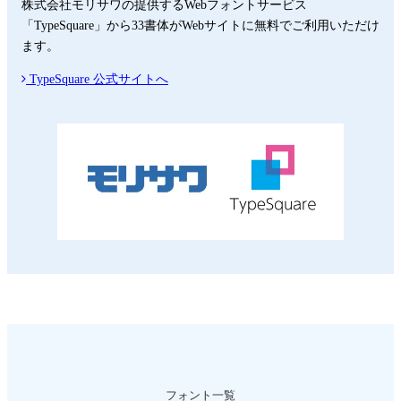
株式会社モリサワの提供するWebフォントサービス
「TypeSquare」から33書体がWebサイトに無料でご利用いただけ
ます。
詳
TypeSquare 公式サイトへ
細
は
フォント一覧