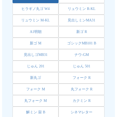
ヒラギノ丸ゴ W4
リュウミン R-KL
リュウミン M-KL
見出しミンMA31
A1明朝
新ゴ R
新ゴ M
ゴシックMB101 B
見出しゴMB31
ナウ-GM
じゅん 201
じゅん 501
新丸ゴ
フォーク R
フォーク M
丸フォーク R
丸フォーク M
カクミン R
解ミン 宙 B
シネマレター