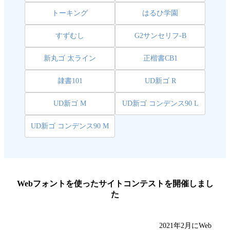
トーキング
はるひ学園
すずむし
G2サンセリフ-B
新丸ゴ 太ライン
正楷書CB1
隷書101
UD新ゴ R
UD新ゴ M
UD新ゴ コンデンス90 L
UD新ゴ コンデンス90 M
Webフォントを使ったサイトコンテストを開催しまし
た
2021年2月にWeb