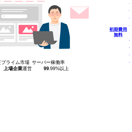
W
初期費用
無料
証プライム市場
サーバー稼働率
上場企業
運営
99
.99%
以上