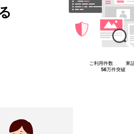
る
ご利用件数
東
56
万件
突破