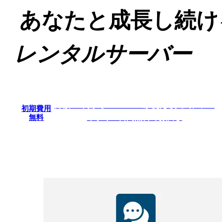
あなた
と
成長し続け
レンタルサーバー
月額500円からWordPressが使える人気プラン
初期費用
今すぐ14日間無料でお試し
無料